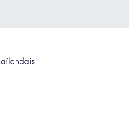
aïlandais
 massage Yoga-thaïlandais a
decin de bouddha en Inde.
emin vers la Thaïlande où les
es principes ont été peu à
e traditionnelle chinoise.