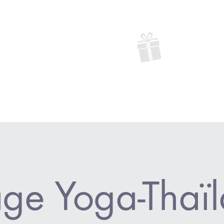
60 min./100 $ - 90min./135 txs incl. Kinéstithérapie : 60 min./110 $ 
aine
offrez un
massage
en cadeau!
Nous pouvons déduire de votre facture le montant couvert par votre 
Voir les compagnies d'assurances participantes
.
ge Yoga-Thaïl