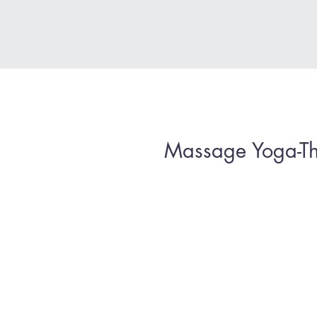
Massage Yoga-Th
HISTORIQUE
Il y a plus de 2500 ans, le
été mis au point par un mé
Cette pratique a fait son ch
techniques ayurvédiques et s
peu influencés par la médicin