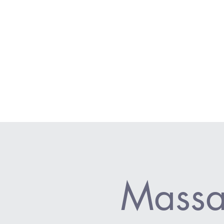
Massage détente/thérapeutique : 
Massothérapie Pierre Font
Réservation : (
514) 755-8244
2155 Av. Mailhot app.101,
Saint-Hyacinthe.
J2S 0M4
Lun - Dim : 9 h - 21 h
Massa