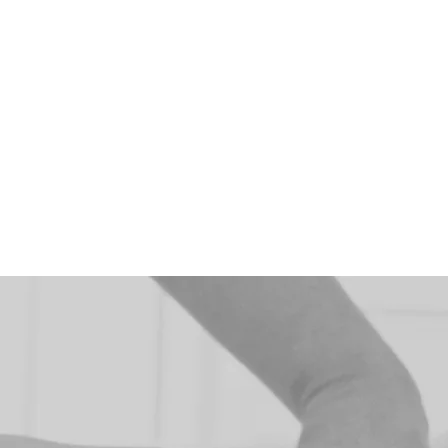
des lignes d’énergie appelée
pour vous procurer un sentim
Par la suite, des mobilisation
compressions musculaires et 
rendre votre corps plus soup
de vos mouvements naturels.
Aucune huile ne sera appli
entièrement habillé.