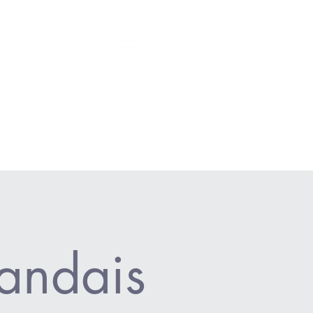
- 90min./140 $ txs incl.
Accueil
MENU
assurance.
andais