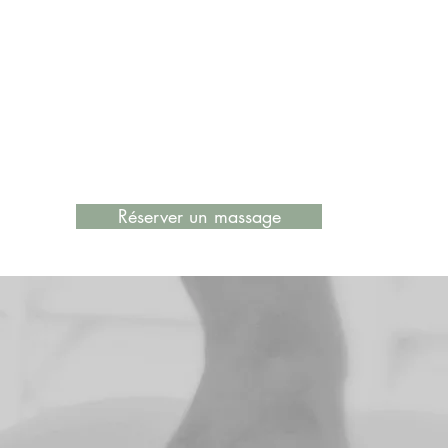
s « sen » seront appliquées
ent de relâchement total.
s articulaires, des
de l’acupression serviront à
le et augmenter l’amplitude
quée. Vous demeurez
Réserver un massage