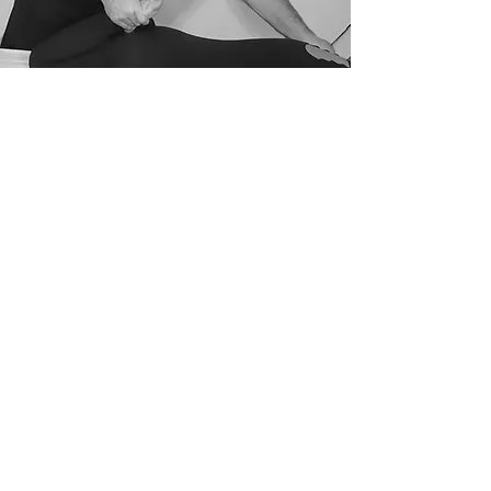
Kinésithérapie
HISTORIQUE
La Kinésithérapie est l’étude des
mouvements du corps humain et les
soins à y apporter pour un mieux-être. Il
travaille en fonctions de divers facteurs
humains : âge du client, usure du corps
humain, blessures antérieures, gestes
répétés ou soudains, objectifs du clients,
douleurs chroniques inexpliqués par les
autres disciplines etc…
Les soins souvent demandés sont pour un
mal au bas de dos, au haut du corps,
une douleur au cou, à l'épaule, à un
bras, à un genou, à une cheville ou