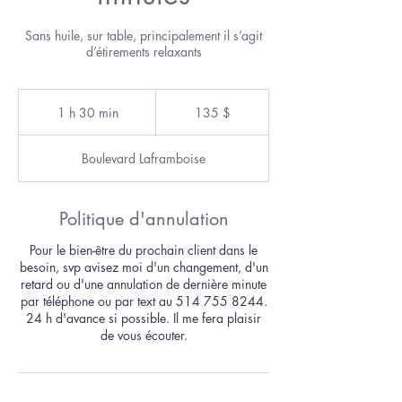
Sans huile, sur table, principalement il s’agit
d’étirements relaxants
135 dollars
canadiens
1 h 30 min
1
135 $
3
0
Boulevard Laframboise
m
i
n
Politique d'annulation
Pour le bien-être du prochain client dans le
besoin, svp avisez moi d'un changement, d'un
retard ou d'une annulation de dernière minute
par téléphone ou par text au 514 755 8244.
24 h d'avance si possible. Il me fera plaisir
de vous écouter.