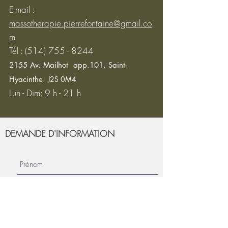
E-mail :
massotherapie.pierrefontaine@gmail.co
m
Tél :
(514) 755 - 8244
2155 Av. Mailhot app.101,
Saint-
Hyacinthe.
J2S 0M4
Lun - Dim: 9 h - 21 h
DEMANDE D'INFORMATION