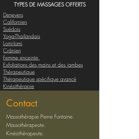
TYPES DE MASSAGES OFFERTS
Denevers
Californien
Suédois
Yoga-Thaïlandais
Lomi-lomi
Crânien
Femme enceinte
Exfoliations des mains et des jambes
Thérapeutique
Thérapeutique spécifique avancé
Kinésithérapie
Contact
Massothérapie Pierre Fontaine.
Massothérapeute.
Kinésithérapeute.