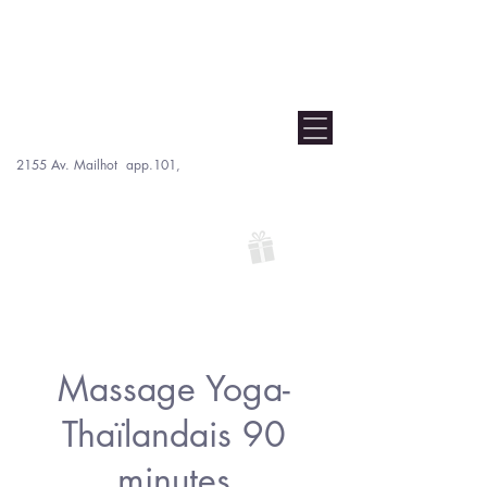
Massage détente/thérapeutique : 60 min./100 $ -
90min./135 txs incl. Kinéstithérapie : 60
min./110 $ - 90min./140 $ txs incl.
Massothérapie Pierre Fontaine
Réservation : (
514) 755-8244
Accueil
2155 Av. Mailhot app.101,
Saint-Hyacinthe.
J2S 0M4
Lun - Dim : 9 h - 21 h
offrez un massage
en cadeau!
Nous pouvons déduire de votre facture le montant couvert
par votre assurance.
Voir les compagnies d'assurances participantes
.
Massage Yoga-
Thaïlandais 90
minutes